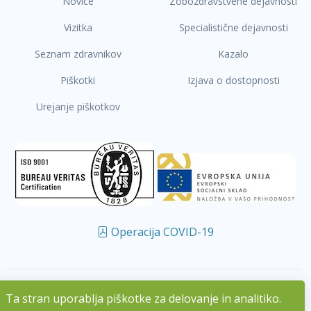
Novice
Zobozdravstvene dejavnosti
Vizitka
Specialistične dejavnosti
Seznam zdravnikov
Kazalo
Piškotki
Izjava o dostopnosti
Urejanje piškotkov
Operacija COVID-19
Ta stran uporablja piškotke za delovanje in analitiko.
Ta stran uporablja piškotke za delovanje in analitiko.
/
/
02 585 14 00
info@zd-lju.si