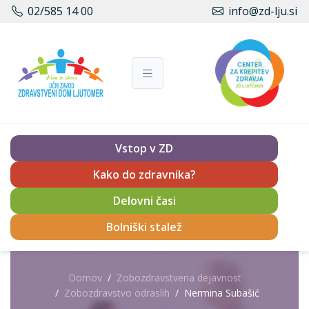
02/585 14 00
info@zd-lju.si
Vstop v ZD
Kako do zdravnika?
Delovni časi
Bolniški stalež
Domov
Zobozdravstvena dejavnost
Zobozdravstvo odraslih
Nermina Subašić