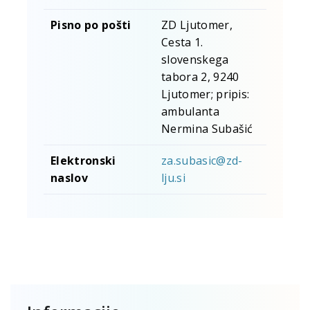
Pisno po pošti
ZD Ljutomer,
Cesta 1.
slovenskega
tabora 2, 9240
Ljutomer; pripis:
ambulanta
Nermina Subašić
Elektronski
za.subasic@zd-
naslov
lju.si