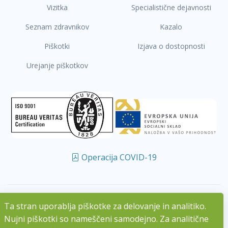
Vizitka
Specialistične dejavnosti
Seznam zdravnikov
Kazalo
Piškotki
Izjava o dostopnosti
Urejanje piškotkov
Operacija COVID-19
Ta stran uporablja piškotke za delovanje in analitiko.
Ta stran uporablja piškotke za delovanje in analitiko.
/
/
02 585 14 00
info@zd-lju.si
Nujni piškotki so nameščeni samodejno. Za analitične
Nujni piškotki so nameščeni samodejno. Za analitične