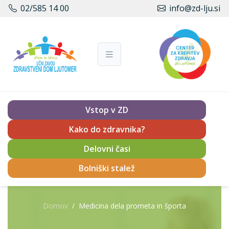
02/585 14 00
info@zd-lju.si
Vstop v ZD
Kako do zdravnika?
Delovni časi
Bolniški stalež
Domov
Medicina dela prometa in športa