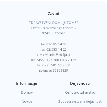
Zavod
ZDRAVSTVENI DOM LJUTOMER
Cesta I. slovenskega tabora 2
9240 Ljutomer
02/585 14 00
Tel:
02/585 14 25
Fax:
info@zd-lju.si
E-naslov:
SI56 0126 3603 0922 135
UJP:
5817269000
Matična št:
30959829
Davčna št:
Informacije
Dejavnosti
Domov
Osnovno zdravstvo
Novice
Zobozdravstvene dejavnosti