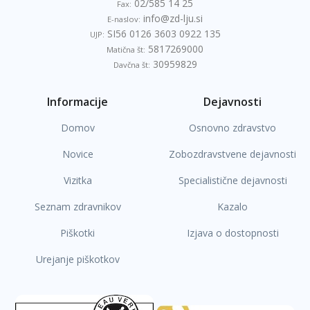
02/585 14 25
Fax:
info@zd-lju.si
E-naslov:
SI56 0126 3603 0922 135
UJP:
5817269000
Matična št:
30959829
Davčna št:
Informacije
Dejavnosti
Domov
Osnovno zdravstvo
Novice
Zobozdravstvene dejavnosti
Vizitka
Specialistične dejavnosti
Seznam zdravnikov
Kazalo
Piškotki
Izjava o dostopnosti
Urejanje piškotkov