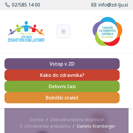
02/585 14 00
info@zd-lju.si
Vstop v ZD
Kako do zdravnika?
Delovni časi
Bolniški stalež
Domov
Zobozdravstvena dejavnost
Ortodontska ambulanta
Daniela Kramberger