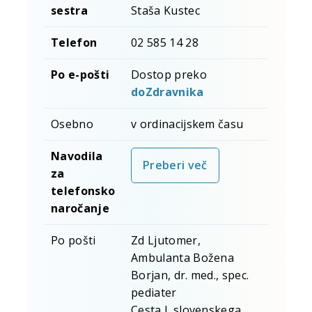
sestra
Staša Kustec
Telefon
02 585 14 28
Po e-pošti
Dostop preko
doZdravnika
Osebno
v ordinacijskem času
Navodila
Preberi več
za
telefonsko
naročanje
Po pošti
Zd Ljutomer,
Ambulanta Božena
Borjan, dr. med., spec.
pediater
Cesta I. slovenskega