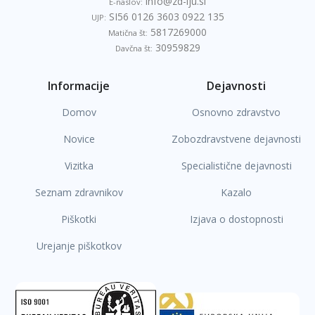
info@zd-lju.si
E-naslov:
SI56 0126 3603 0922 135
UJP:
5817269000
Matična št:
30959829
Davčna št:
Informacije
Dejavnosti
Domov
Osnovno zdravstvo
Novice
Zobozdravstvene dejavnosti
Vizitka
Specialistične dejavnosti
Seznam zdravnikov
Kazalo
Piškotki
Izjava o dostopnosti
Urejanje piškotkov