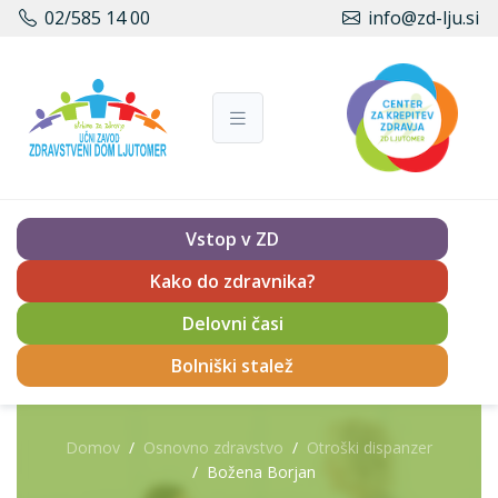
02/585 14 00
info@zd-lju.si
Vstop v ZD
Kako do zdravnika?
Delovni časi
Bolniški stalež
Domov
Osnovno zdravstvo
Otroški dispanzer
Božena Borjan