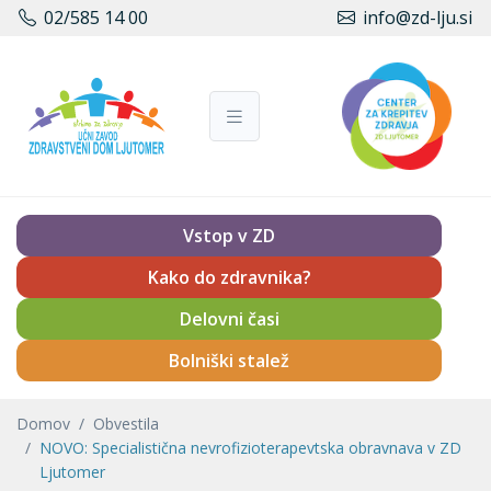
02/585 14 00
info@zd-lju.si
Vstop v ZD
Kako do zdravnika?
Delovni časi
Bolniški stalež
Domov
Obvestila
NOVO: Specialistična nevrofizioterapevtska obravnava v ZD
Ljutomer