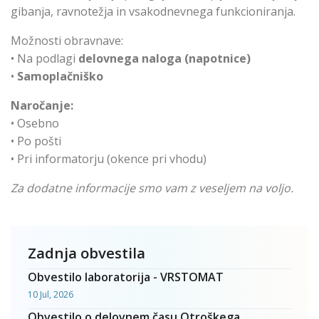
gibanja, ravnotežja in vsakodnevnega funkcioniranja.
Možnosti obravnave:
• Na podlagi
delovnega naloga (napotnice)
•
Samoplačniško
Naročanje:
• Osebno
• Po pošti
• Pri informatorju (okence pri vhodu)
Za dodatne informacije smo vam z veseljem na voljo.
Zadnja obvestila
Obvestilo laboratorija - VRSTOMAT
10 Jul, 2026
Obvestilo o delovnem času Otroškega