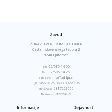
Zavod
ZDRAVSTVENI DOM LJUTOMER
Cesta I. slovenskega tabora 2
9240 Ljutomer
02/585 14 00
Tel:
02/585 14 25
Fax:
info@zd-lju.si
E-naslov:
SI56 0126 3603 0922 135
UJP:
5817269000
Matična št:
30959829
Davčna št:
Informacije
Dejavnosti