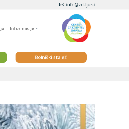
info@zd-lju.si
ija
Informacije
Bolniški stalež