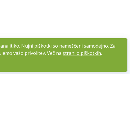
 analitiko. Nujni piškotki so nameščeni samodejno. Za
 analitiko. Nujni piškotki so nameščeni samodejno. Za
ujemo vašo privolitev. Več na
ujemo vašo privolitev. Več na
strani o piškotkih
strani o piškotkih
.
.