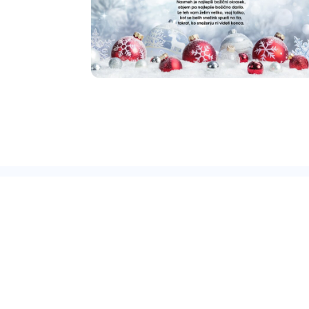
Zavod
Infor
ZDRAVSTVENI DOM LJUTOMER
Domo
Cesta I. slovenskega tabora 2
Novice
9240 Ljutomer
Vizitka
02/585 14 00
Tel:
02/585 14 25
Seznam
Fax: