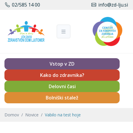
02/585 14 00
info@zd-lju.si
Vstop v ZD
Kako do zdravnika?
Delovni časi
Bolniški stalež
Domov
Novice
Vabilo na test hoje