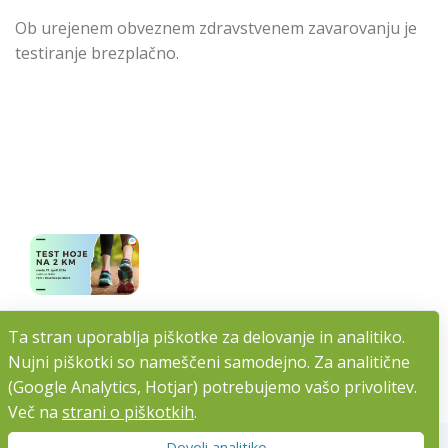
Ob urejenem obveznem zdravstvenem zavarovanju je
testiranje brezplačno.
Ta stran uporablja piškotke za delovanje in analitiko.
Ta stran uporablja piškotke za delovanje in analitiko.
Nujni piškotki so nameščeni samodejno. Za analitične
Nujni piškotki so nameščeni samodejno. Za analitične
(Google Analytics, Hotjar) potrebujemo vašo privolitev.
(Google Analytics, Hotjar) potrebujemo vašo privolitev.
Več na
Več na
strani o piškotkih
strani o piškotkih
.
.
Dovoli analitiko
Dovoli analitiko