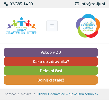
02/585 14 00
info@zd-lju.si
Vstop v ZD
Kako do zdravnika?
Delovni časi
Bolniški stalež
Domov
Novice
Utrinki z delavnice »Injekcijska tehnika«