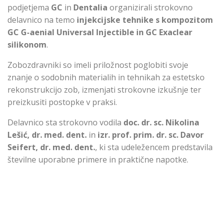
podjetjema
GC
in
Dentalia
organizirali strokovno
delavnico na temo
injekcijske tehnike s kompozitom
GC G-aenial Universal Injectible in GC Exaclear
silikonom
.
Zobozdravniki so imeli priložnost poglobiti svoje
znanje o sodobnih materialih in tehnikah za estetsko
rekonstrukcijo zob, izmenjati strokovne izkušnje ter
preizkusiti postopke v praksi.
Delavnico sta strokovno vodila
doc. dr. sc. Nikolina
Lešić, dr. med. dent.
in
izr. prof. prim. dr. sc. Davor
Seifert, dr. med. dent.
, ki sta udeležencem predstavila
tevilne uporabne primere in praktične napotke.