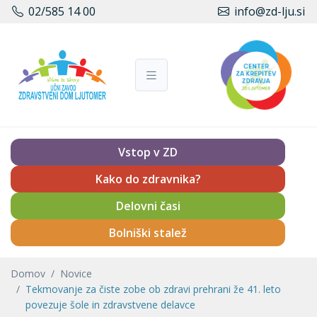
02/585 14 00
info@zd-lju.si
Vstop v ZD
Kako do zdravnika?
Delovni časi
Bolniški stalež
Domov
Novice
Tekmovanje za čiste zobe ob zdravi prehrani že 41. leto
povezuje šole in zdravstvene delavce