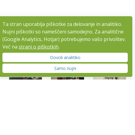
Ta stran uporablja piškotke za delovanje in analitiko.
Ta stran uporablja piškotke za delovanje in analitiko.
Nujni piškotki so nameščeni samodejno. Za analitične
Nujni piškotki so nameščeni samodejno. Za analitične
(Google Analytics, Hotjar) potrebujemo vašo privolitev.
(Google Analytics, Hotjar) potrebujemo vašo privolitev.
Več na
Več na
strani o piškotkih
strani o piškotkih
.
.
Dovoli analitiko
Dovoli analitiko
Samo nujni
Samo nujni