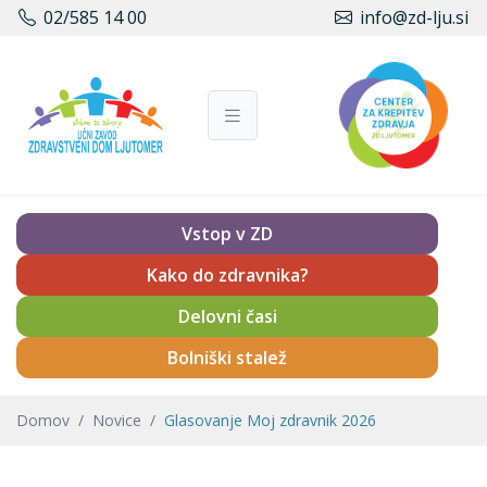
02/585 14 00
info@zd-lju.si
Vstop v ZD
Kako do zdravnika?
Delovni časi
Bolniški stalež
Domov
Novice
Glasovanje Moj zdravnik 2026