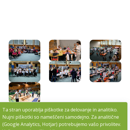
Ta stran uporablja piškotke za delovanje in analitiko.
Ta stran uporablja piškotke za delovanje in analitiko.
Nujni piškotki so nameščeni samodejno. Za analitične
Nujni piškotki so nameščeni samodejno. Za analitične
(Google Analytics, Hotjar) potrebujemo vašo privolitev.
(Google Analytics, Hotjar) potrebujemo vašo privolitev.