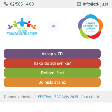
02/585 14 00
info@zd-lju.si
Vstop v ZD
Kako do zdravnika?
Delovni časi
Bolniški stalež
Domov
Novice
FESTIVAL ZDRAVJA 2025 - foto utrinki